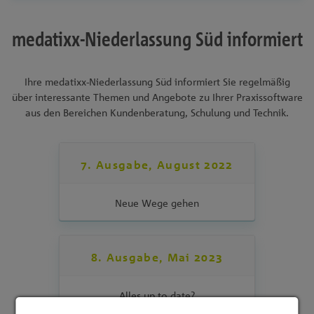
medatixx-Niederlassung Süd informiert
Ihre medatixx-Niederlassung Süd informiert Sie regelmäßig
über interessante Themen und Angebote zu Ihrer Praxissoftware
aus den Bereichen Kundenberatung, Schulung und Technik.
7. Ausgabe, August 2022
Neue Wege gehen
8. Ausgabe, Mai 2023
Alles up to date?