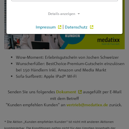
Details anzeigen
Impressum
|
Datenschutz
Wow-Moment: Erlebnisgutschein von Jochen Schweizer
Wunscherfüller: BestChoice-Premium-Gutschein einzulösen
bei 150 Händlern inkl. Amazon und Media Markt
Sofa-Surfbrett: Apple iPad® Wi-Fi
Senden Sie uns folgendes
ausgefüllt per E-Mail
Dokument
mit dem Betreff
"Kunden empfehlen Kunden" an
zurück.
vertrieb@medatixx.de
* Die Aktion „Kunden empfehlen Kunden“ ist nicht mit anderen Aktionen
kombinierbar. Die Konditionen gelten nicht für den Umstieg innerhalb der