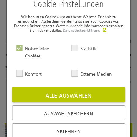
Cookie Einstellungen
Zufriedenheit teilen lohnt sich!
Wir benutzen Cookies, um das beste Website-Erlebnis zu
ermöglichen. Außerdem werden teilweise auch Cookies von
Diensten Dritter gesetzt. Weiterführende Informationen erhalten
Sie in der medatixx
Datenschutzerklärung
.
Positive Erfahrungen erzählt man gerne weiter. Sie sind mit uns
als Anbieter,
Notwendige
Statistik
unseren Produkten und unserem Service zufrieden? Dann teilen
Cookies
Sie Ihre
Zufriedenheit doch mit Ihren Kollegen. Für jede Empfehlung, die
Komfort
Externe Medien
im
Rahmen unserer Aktion „Kunden empfehlen Kunden“ zu einem
Software-
pflegevertrag für unsere Programme medatixx oder psyx führt,
ALLE AUSWÄHLEN
können Sie
als Dankeschön eine tolle Prämie im Wert von ca. 500 Euro*
AUSWAHL SPEICHERN
auswählen:
ABLEHNEN